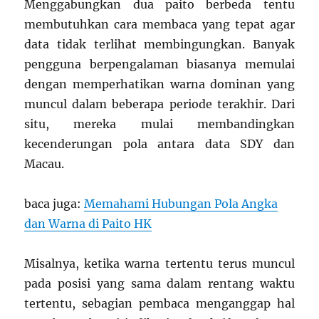
Menggabungkan dua paito berbeda tentu
membutuhkan cara membaca yang tepat agar
data tidak terlihat membingungkan. Banyak
pengguna berpengalaman biasanya memulai
dengan memperhatikan warna dominan yang
muncul dalam beberapa periode terakhir. Dari
situ, mereka mulai membandingkan
kecenderungan pola antara data SDY dan
Macau.
baca juga:
Memahami Hubungan Pola Angka
dan Warna di Paito HK
Misalnya, ketika warna tertentu terus muncul
pada posisi yang sama dalam rentang waktu
tertentu, sebagian pembaca menganggap hal