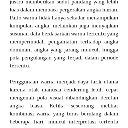
justru memberikan sudut pandang yang lebih
luas dalam membaca pergerakan angka harian.
Paito warna tidak hanya sekadar menampilkan
kumpulan angka, melainkan juga menyajikan
susunan data berdasarkan warna tertentu yang
mempermudah pengamatan terhadap angka
dominan, angka yang jarang muncul, hingga
pola pengulangan yang terjadi dalam periode
tertentu.
Penggunaan warna menjadi daya tarik utama
karena otak manusia cenderung lebih cepat
mengenali pola visual dibandingkan deretan
angka biasa. Ketika seseorang melihat
kombinasi warna yang terus berulang dalam
beberapa hari, muncul interpretasi tertentu