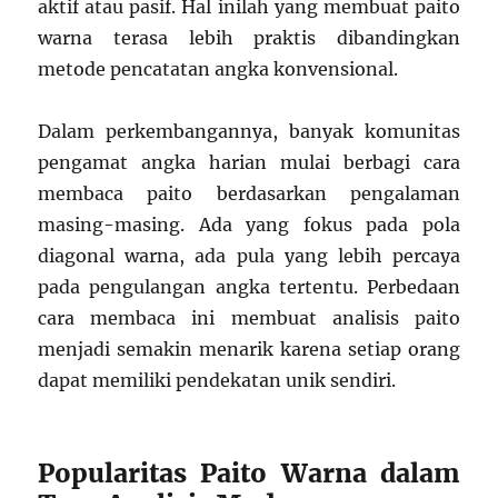
aktif atau pasif. Hal inilah yang membuat paito
warna terasa lebih praktis dibandingkan
metode pencatatan angka konvensional.
Dalam perkembangannya, banyak komunitas
pengamat angka harian mulai berbagi cara
membaca paito berdasarkan pengalaman
masing-masing. Ada yang fokus pada pola
diagonal warna, ada pula yang lebih percaya
pada pengulangan angka tertentu. Perbedaan
cara membaca ini membuat analisis paito
menjadi semakin menarik karena setiap orang
dapat memiliki pendekatan unik sendiri.
Popularitas Paito Warna dalam