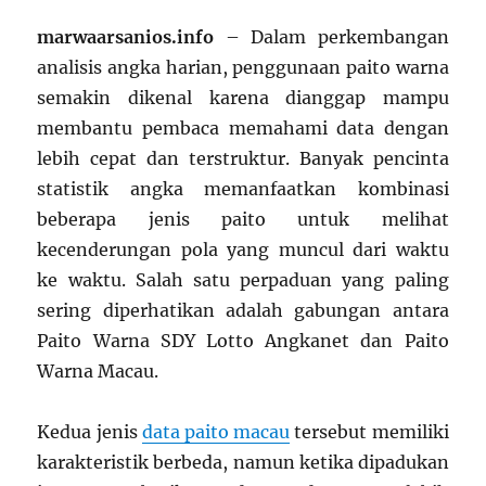
marwaarsanios.info
– Dalam perkembangan
analisis angka harian, penggunaan paito warna
semakin dikenal karena dianggap mampu
membantu pembaca memahami data dengan
lebih cepat dan terstruktur. Banyak pencinta
statistik angka memanfaatkan kombinasi
beberapa jenis paito untuk melihat
kecenderungan pola yang muncul dari waktu
ke waktu. Salah satu perpaduan yang paling
sering diperhatikan adalah gabungan antara
Paito Warna SDY Lotto Angkanet dan Paito
Warna Macau.
Kedua jenis
data paito macau
tersebut memiliki
karakteristik berbeda, namun ketika dipadukan