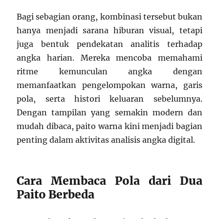
Bagi sebagian orang, kombinasi tersebut bukan
hanya menjadi sarana hiburan visual, tetapi
juga bentuk pendekatan analitis terhadap
angka harian. Mereka mencoba memahami
ritme kemunculan angka dengan
memanfaatkan pengelompokan warna, garis
pola, serta histori keluaran sebelumnya.
Dengan tampilan yang semakin modern dan
mudah dibaca, paito warna kini menjadi bagian
penting dalam aktivitas analisis angka digital.
Cara Membaca Pola dari Dua
Paito Berbeda