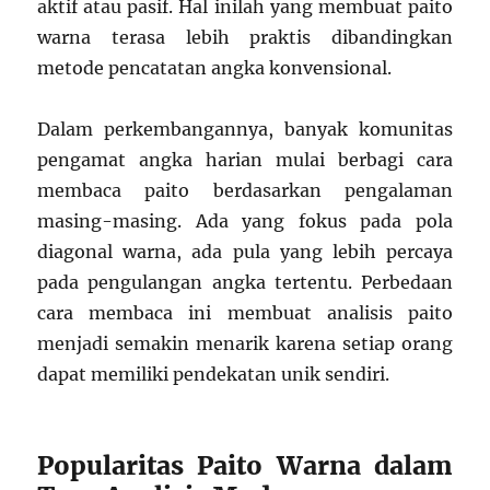
aktif atau pasif. Hal inilah yang membuat paito
warna terasa lebih praktis dibandingkan
metode pencatatan angka konvensional.
Dalam perkembangannya, banyak komunitas
pengamat angka harian mulai berbagi cara
membaca paito berdasarkan pengalaman
masing-masing. Ada yang fokus pada pola
diagonal warna, ada pula yang lebih percaya
pada pengulangan angka tertentu. Perbedaan
cara membaca ini membuat analisis paito
menjadi semakin menarik karena setiap orang
dapat memiliki pendekatan unik sendiri.
Popularitas Paito Warna dalam