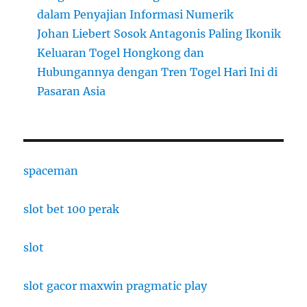
dalam Penyajian Informasi Numerik
Johan Liebert Sosok Antagonis Paling Ikonik
Keluaran Togel Hongkong dan
Hubungannya dengan Tren Togel Hari Ini di
Pasaran Asia
spaceman
slot bet 100 perak
slot
slot gacor maxwin pragmatic play