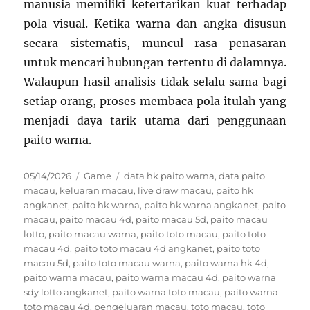
manusia memiliki ketertarikan kuat terhadap
pola visual. Ketika warna dan angka disusun
secara sistematis, muncul rasa penasaran
untuk mencari hubungan tertentu di dalamnya.
Walaupun hasil analisis tidak selalu sama bagi
setiap orang, proses membaca pola itulah yang
menjadi daya tarik utama dari penggunaan
paito warna.
Posted
Categories
Tags
05/14/2026
Game
data hk paito warna
,
data paito
on
macau
,
keluaran macau
,
live draw macau
,
paito hk
angkanet
,
paito hk warna
,
paito hk warna angkanet
,
paito
macau
,
paito macau 4d
,
paito macau 5d
,
paito macau
lotto
,
paito macau warna
,
paito toto macau
,
paito toto
macau 4d
,
paito toto macau 4d angkanet
,
paito toto
macau 5d
,
paito toto macau warna
,
paito warna hk 4d
,
paito warna macau
,
paito warna macau 4d
,
paito warna
sdy lotto angkanet
,
paito warna toto macau
,
paito warna
toto macau 4d
,
pengeluaran macau
,
toto macau
,
toto