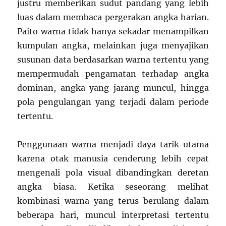
justru memberikan sudut pandang yang lebih
luas dalam membaca pergerakan angka harian.
Paito warna tidak hanya sekadar menampilkan
kumpulan angka, melainkan juga menyajikan
susunan data berdasarkan warna tertentu yang
mempermudah pengamatan terhadap angka
dominan, angka yang jarang muncul, hingga
pola pengulangan yang terjadi dalam periode
tertentu.
Penggunaan warna menjadi daya tarik utama
karena otak manusia cenderung lebih cepat
mengenali pola visual dibandingkan deretan
angka biasa. Ketika seseorang melihat
kombinasi warna yang terus berulang dalam
beberapa hari, muncul interpretasi tertentu