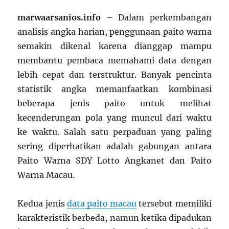
marwaarsanios.info
– Dalam perkembangan
analisis angka harian, penggunaan paito warna
semakin dikenal karena dianggap mampu
membantu pembaca memahami data dengan
lebih cepat dan terstruktur. Banyak pencinta
statistik angka memanfaatkan kombinasi
beberapa jenis paito untuk melihat
kecenderungan pola yang muncul dari waktu
ke waktu. Salah satu perpaduan yang paling
sering diperhatikan adalah gabungan antara
Paito Warna SDY Lotto Angkanet dan Paito
Warna Macau.
Kedua jenis
data paito macau
tersebut memiliki
karakteristik berbeda, namun ketika dipadukan