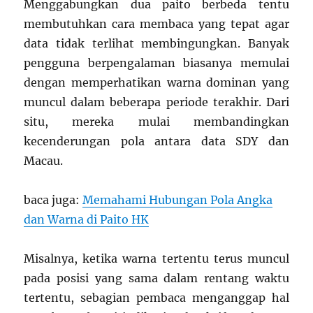
Menggabungkan dua paito berbeda tentu
membutuhkan cara membaca yang tepat agar
data tidak terlihat membingungkan. Banyak
pengguna berpengalaman biasanya memulai
dengan memperhatikan warna dominan yang
muncul dalam beberapa periode terakhir. Dari
situ, mereka mulai membandingkan
kecenderungan pola antara data SDY dan
Macau.
baca juga:
Memahami Hubungan Pola Angka
dan Warna di Paito HK
Misalnya, ketika warna tertentu terus muncul
pada posisi yang sama dalam rentang waktu
tertentu, sebagian pembaca menganggap hal