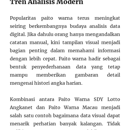
Tren Analisis Modern
Popularitas paito warna terus meningkat
seiring berkembangnya budaya analisis data
digital. Jika dahulu orang hanya mengandalkan
catatan manual, kini tampilan visual menjadi
bagian penting dalam memahami informasi
dengan lebih cepat. Paito warna hadir sebagai
bentuk penyederhanaan data yang tetap
mampu memberikan gambaran detail
mengenai histori angka harian.
Kombinasi antara Paito Warna SDY Lotto
Angkanet dan Paito Warna Macau menjadi
salah satu contoh bagaimana data visual dapat
menarik perhatian banyak kalangan. Tidak