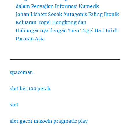
dalam Penyajian Informasi Numerik
Johan Liebert Sosok Antagonis Paling Ikonik
Keluaran Togel Hongkong dan
Hubungannya dengan Tren Togel Hari Ini di
Pasaran Asia
spaceman
slot bet 100 perak
slot
slot gacor maxwin pragmatic play