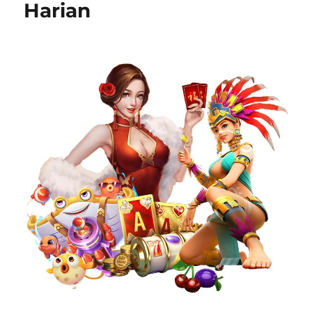
Harian