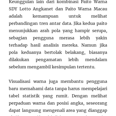
Keunggulan lain dari kombinasi Paito Warna
SDY Lotto Angkanet dan Paito Warna Macau
adalah kemampuan untuk melihat
perbandingan tren antar data. Jika kedua paito
menunjukkan arah pola yang hampir serupa,
sebagian pengguna merasa lebih yakin
terhadap hasil analisis mereka. Namun jika
pola keduanya bertolak belakang, biasanya
dilakukan pengamatan lebih mendalam
sebelum mengambil kesimpulan tertentu.
Visualisasi warna juga membantu pengguna
baru memahami data tanpa harus mempelajari
tabel statistik yang rumit. Dengan melihat
perpaduan warna dan posisi angka, seseorang
dapat langsung mengenali area yang dianggap