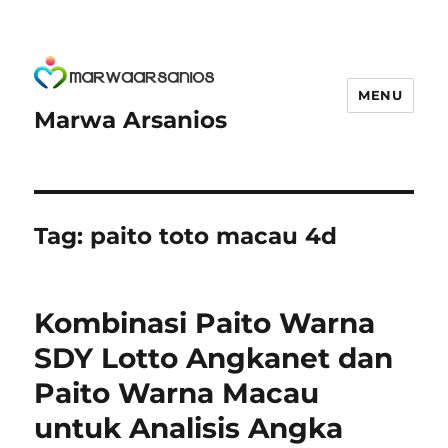
MENU
Marwa Arsanios
Tag:
paito toto macau 4d
Kombinasi Paito Warna
SDY Lotto Angkanet dan
Paito Warna Macau
untuk Analisis Angka