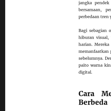
jangka pendek
bersamaan, p
perbedaan tren
Bagi sebagian 
hiburan visual,
harian. Merek
memanfaatkan pe
sebelumnya. De
paito warna kin
digital.
Cara Me
Berbeda