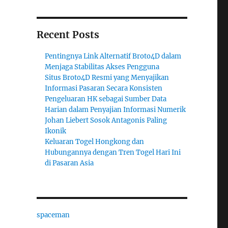
Recent Posts
Pentingnya Link Alternatif Broto4D dalam
Menjaga Stabilitas Akses Pengguna
Situs Broto4D Resmi yang Menyajikan
Informasi Pasaran Secara Konsisten
Pengeluaran HK sebagai Sumber Data
Harian dalam Penyajian Informasi Numerik
Johan Liebert Sosok Antagonis Paling
Ikonik
Keluaran Togel Hongkong dan
Hubungannya dengan Tren Togel Hari Ini
di Pasaran Asia
spaceman