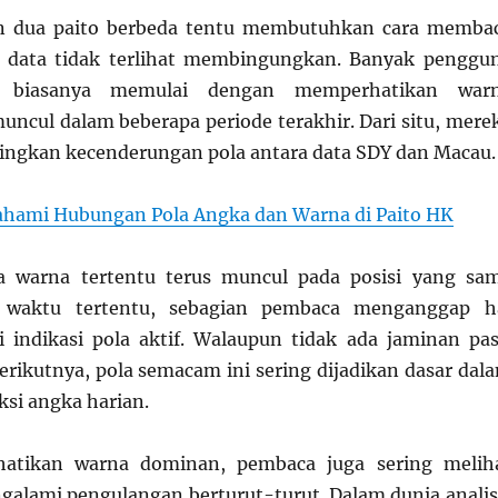
 dua paito berbeda tentu membutuhkan cara memba
r data tidak terlihat membingungkan. Banyak penggu
n biasanya memulai dengan memperhatikan war
ncul dalam beberapa periode terakhir. Dari situ, mere
ngkan kecenderungan pola antara data SDY dan Macau.
ami Hubungan Pola Angka dan Warna di Paito HK
ka warna tertentu terus muncul pada posisi yang sa
 waktu tertentu, sebagian pembaca menganggap h
i indikasi pola aktif. Walaupun tidak ada jaminan pas
berikutnya, pola semacam ini sering dijadikan dasar dal
si angka harian.
hatikan warna dominan, pembaca juga sering melih
alami pengulangan berturut-turut. Dalam dunia analis