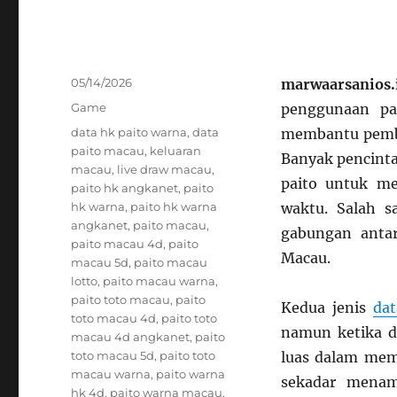
Posted
05/14/2026
marwaarsanios.
on
Categories
Game
penggunaan pa
Tags
data hk paito warna
,
data
membantu pemba
paito macau
,
keluaran
Banyak pencinta
macau
,
live draw macau
,
paito untuk me
paito hk angkanet
,
paito
hk warna
,
paito hk warna
waktu. Salah s
angkanet
,
paito macau
,
gabungan anta
paito macau 4d
,
paito
Macau.
macau 5d
,
paito macau
lotto
,
paito macau warna
,
paito toto macau
,
paito
Kedua jenis
da
toto macau 4d
,
paito toto
namun ketika d
macau 4d angkanet
,
paito
toto macau 5d
,
paito toto
luas dalam mem
macau warna
,
paito warna
sekadar menam
hk 4d
,
paito warna macau
,