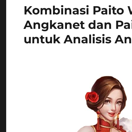
Kombinasi Paito 
Angkanet dan Pa
untuk Analisis A