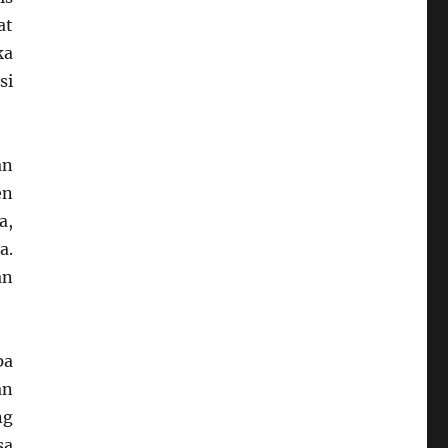
at
ka
si
an
en
a,
a.
an
pa
an
ng
sa