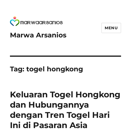
MENU
Marwa Arsanios
Tag:
togel hongkong
Keluaran Togel Hongkong
dan Hubungannya
dengan Tren Togel Hari
Ini di Pasaran Asia