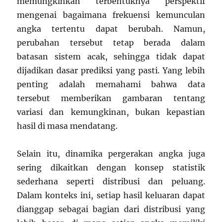
memungkinkan terbentuknya perspektif
mengenai bagaimana frekuensi kemunculan
angka tertentu dapat berubah. Namun,
perubahan tersebut tetap berada dalam
batasan sistem acak, sehingga tidak dapat
dijadikan dasar prediksi yang pasti. Yang lebih
penting adalah memahami bahwa data
tersebut memberikan gambaran tentang
variasi dan kemungkinan, bukan kepastian
hasil di masa mendatang.
Selain itu, dinamika pergerakan angka juga
sering dikaitkan dengan konsep statistik
sederhana seperti distribusi dan peluang.
Dalam konteks ini, setiap hasil keluaran dapat
dianggap sebagai bagian dari distribusi yang