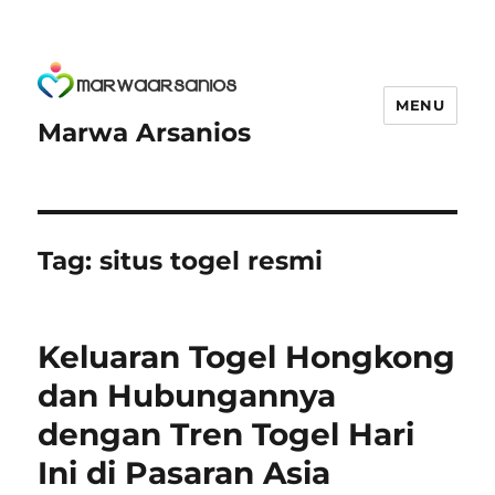
MENU
Marwa Arsanios
Tag:
situs togel resmi
Keluaran Togel Hongkong
dan Hubungannya
dengan Tren Togel Hari
Ini di Pasaran Asia