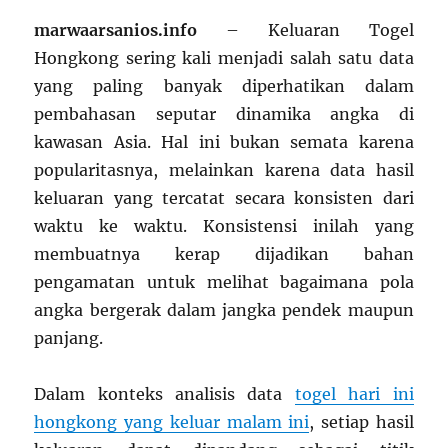
marwaarsanios.info
– Keluaran Togel
Hongkong sering kali menjadi salah satu data
yang paling banyak diperhatikan dalam
pembahasan seputar dinamika angka di
kawasan Asia. Hal ini bukan semata karena
popularitasnya, melainkan karena data hasil
keluaran yang tercatat secara konsisten dari
waktu ke waktu. Konsistensi inilah yang
membuatnya kerap dijadikan bahan
pengamatan untuk melihat bagaimana pola
angka bergerak dalam jangka pendek maupun
panjang.
Dalam konteks analisis data
togel hari ini
hongkong yang keluar malam ini
, setiap hasil