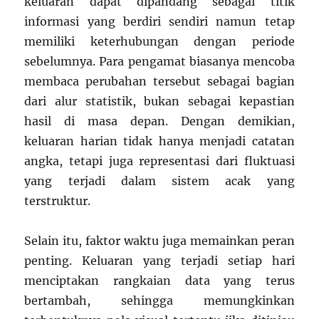
keluaran dapat dipandang sebagai titik
informasi yang berdiri sendiri namun tetap
memiliki keterhubungan dengan periode
sebelumnya. Para pengamat biasanya mencoba
membaca perubahan tersebut sebagai bagian
dari alur statistik, bukan sebagai kepastian
hasil di masa depan. Dengan demikian,
keluaran harian tidak hanya menjadi catatan
angka, tetapi juga representasi dari fluktuasi
yang terjadi dalam sistem acak yang
terstruktur.
Selain itu, faktor waktu juga memainkan peran
penting. Keluaran yang terjadi setiap hari
menciptakan rangkaian data yang terus
bertambah, sehingga memungkinkan