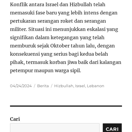
Konflik antara Israel dan Hizbullah telah
memasuki fase baru yang lebih intens dengan
pertukaran serangan roket dan serangan
militer. Situasi ini menunjukkan eskalasi yang
signifikan dalam ketegangan yang telah
memburuk sejak Oktober tahun lalu, dengan
konsekuensi yang serius bagi kedua belah
pihak, termasuk korban jiwa baik dari kalangan
petempur maupun warga sipil.
Posted
Categories
Tags
04/24/2024
Berita
Hizbullah
,
Israel
,
Lebanon
on
Cari
CARI