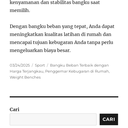
kenyamanan dan stabilitas bangku saat
memilih.
Dengan bangku beban yang tepat, Anda dapat
meningkatkan kualitas latihan di rumah dan
mencapai tujuan kebugaran Anda tanpa perlu
mengeluarkan biaya besar.
Posted
Categories
Tags
03/24/2025
Sport
Bangku Beban Terbaik dengan
on
Harga Terjangkau
,
Penggemar Kebugaran di Rumah
,
Weight Benches
Cari
CARI