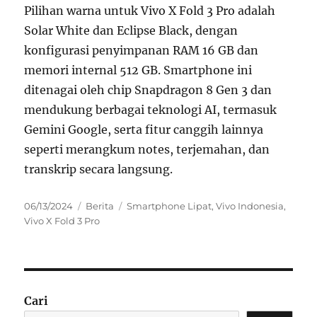
Pilihan warna untuk Vivo X Fold 3 Pro adalah
Solar White dan Eclipse Black, dengan
konfigurasi penyimpanan RAM 16 GB dan
memori internal 512 GB. Smartphone ini
ditenagai oleh chip Snapdragon 8 Gen 3 dan
mendukung berbagai teknologi AI, termasuk
Gemini Google, serta fitur canggih lainnya
seperti merangkum notes, terjemahan, dan
transkrip secara langsung.
Posted
Categories
Tags
06/13/2024
Berita
Smartphone Lipat
,
Vivo Indonesia
,
on
Vivo X Fold 3 Pro
Cari