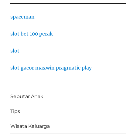
spaceman
slot bet 100 perak
slot
slot gacor maxwin pragmatic play
Seputar Anak
Tips
Wisata Keluarga