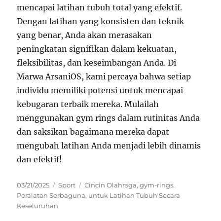
mencapai latihan tubuh total yang efektif.
Dengan latihan yang konsisten dan teknik
yang benar, Anda akan merasakan
peningkatan signifikan dalam kekuatan,
fleksibilitas, dan keseimbangan Anda. Di
Marwa ArsaniOS, kami percaya bahwa setiap
individu memiliki potensi untuk mencapai
kebugaran terbaik mereka. Mulailah
menggunakan gym rings dalam rutinitas Anda
dan saksikan bagaimana mereka dapat
mengubah latihan Anda menjadi lebih dinamis
dan efektif!
Posted
Categories
Tags
03/21/2025
Sport
Cincin Olahraga
,
gym-rings
,
on
Peralatan Serbaguna
,
untuk Latihan Tubuh Secara
Keseluruhan