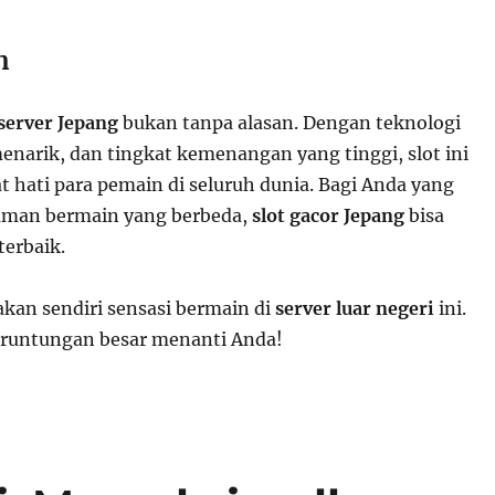
n
 server Jepang
bukan tanpa alasan. Dengan teknologi
enarik, dan tingkat kemenangan yang tinggi, slot ini
t hati para pemain di seluruh dunia. Bagi Anda yang
aman bermain yang berbeda,
slot gacor Jepang
bisa
terbaik.
akan sendiri sensasi bermain di
server luar negeri
ini.
eruntungan besar menanti Anda!