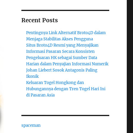
Recent Posts
Pentingnya Link Alternatif Broto4D dalam
Menjaga Stabilitas Akses Pengguna
Situs Broto4D Resmi yang Menyajikan
Informasi Pasaran Secara Konsisten
Pengeluaran HK sebagai Sumber Data
Harian dalam Penyajian Informasi Numerik
Johan Liebert Sosok Antagonis Paling
Ikonik
Keluaran Togel Hongkong dan
Hubungannya dengan Tren Togel Hari Ini
di Pasaran Asia
spaceman