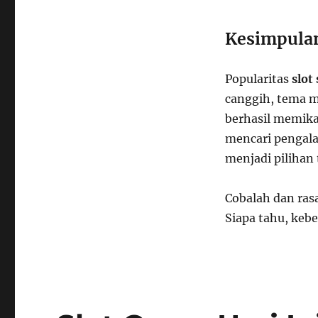
Kesimpula
Popularitas
slot
canggih, tema m
berhasil memika
mencari pengal
menjadi pilihan 
Cobalah dan ras
Siapa tahu, keb