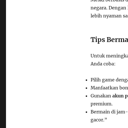
negara. Dengan 
lebih nyaman sa
Tips Berma
Untuk meningkat
Anda coba:
Pilih game deng
Manfaatkan bonus
Gunakan
akun p
premium.
Bermain di jam-
gacor.”