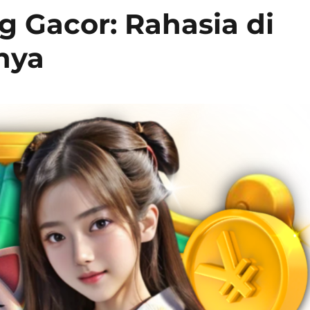
g Gacor: Rahasia di
nya