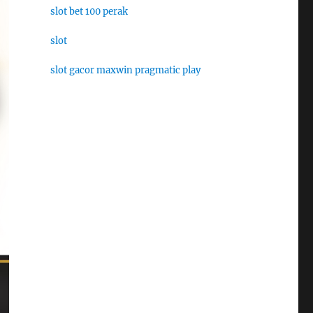
slot bet 100 perak
slot
slot gacor maxwin pragmatic play