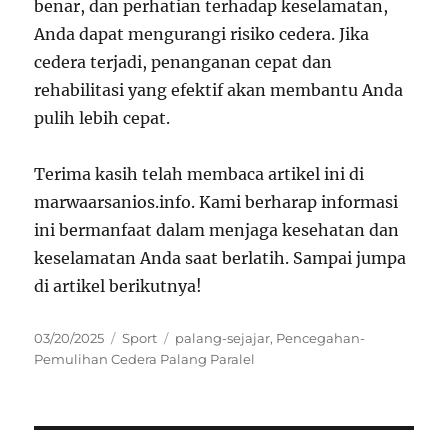
benar, dan perhatian terhadap keselamatan,
Anda dapat mengurangi risiko cedera. Jika
cedera terjadi, penanganan cepat dan
rehabilitasi yang efektif akan membantu Anda
pulih lebih cepat.
Terima kasih telah membaca artikel ini di
marwaarsanios.info. Kami berharap informasi
ini bermanfaat dalam menjaga kesehatan dan
keselamatan Anda saat berlatih. Sampai jumpa
di artikel berikutnya!
Posted
Categories
Tags
03/20/2025
Sport
palang-sejajar
,
Pencegahan-
on
Pemulihan Cedera Palang Paralel