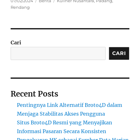
Posted
Categories
Tags
07/02/2024
Berita
Kuliner Nusantara
,
Padang
,
on
Rendang
Cari
CARI
Recent Posts
Pentingnya Link Alternatif Broto4D dalam
Menjaga Stabilitas Akses Pengguna
Situs Broto4D Resmi yang Menyajikan
Informasi Pasaran Secara Konsisten
Pengeluaran HK sebagai Sumber Data Harian