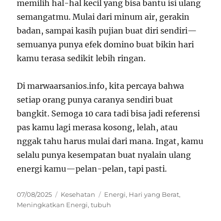
memilih hal-hal kecil yang bisa bantu isi ulang
semangatmu. Mulai dari minum air, gerakin
badan, sampai kasih pujian buat diri sendiri—
semuanya punya efek domino buat bikin hari
kamu terasa sedikit lebih ringan.
Di marwaarsanios.info, kita percaya bahwa
setiap orang punya caranya sendiri buat
bangkit. Semoga 10 cara tadi bisa jadi referensi
pas kamu lagi merasa kosong, lelah, atau
nggak tahu harus mulai dari mana. Ingat, kamu
selalu punya kesempatan buat nyalain ulang
energi kamu—pelan-pelan, tapi pasti.
Posted
Categories
Tags
07/08/2025
Kesehatan
Energi
,
Hari yang Berat
,
on
Meningkatkan Energi
,
tubuh