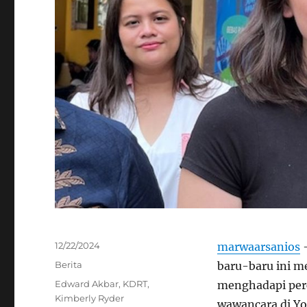
Posted
12/22/2024
marwaarsanios
–
on
Categories
Berita
baru-baru ini m
Tags
Edward Akbar
,
KDRT
,
menghadapi perc
Kimberly Ryder
wawancara di Y