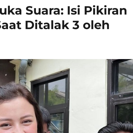
ka Suara: Isi Pikiran
aat Ditalak 3 oleh