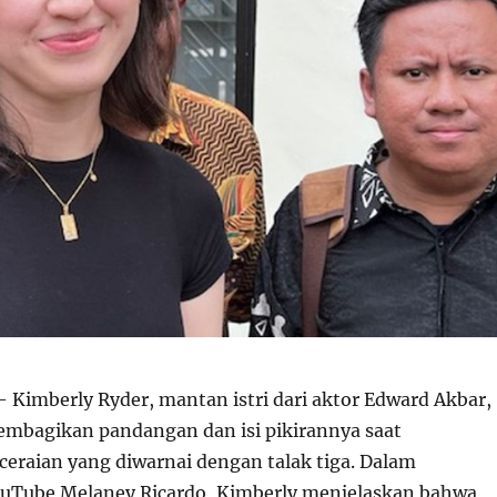
 Kimberly Ryder, mantan istri dari aktor Edward Akbar,
embagikan pandangan dan isi pikirannya saat
eraian yang diwarnai dengan talak tiga. Dalam
ouTube Melaney Ricardo, Kimberly menjelaskan bahwa