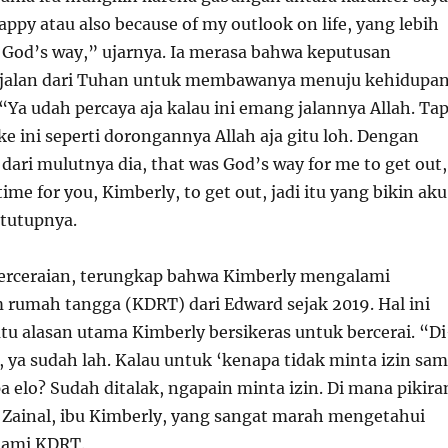
py atau also because of my outlook on life, yang lebih
s God’s way,” ujarnya. Ia merasa bahwa keputusan
h jalan dari Tuhan untuk membawanya menuju kehidupa
 “Ya udah percaya aja kalau ini emang jalannya Allah. Tap
like ini seperti dorongannya Allah aja gitu loh. Dengan
r dari mulutnya dia, that was God’s way for me to get out,
 time for you, Kimberly, to get out, jadi itu yang bikin aku
 tutupnya.
erceraian, terungkap bahwa Kimberly mengalami
 rumah tangga (KDRT) dari Edward sejak 2019. Hal ini
tu alasan utama Kimberly bersikeras untuk bercerai. “Di
, ya sudah lah. Kalau untuk ‘kenapa tidak minta izin sa
a elo? Sudah ditalak, ngapain minta izin. Di mana pikira
a Zainal, ibu Kimberly, yang sangat marah mengetahui
lami KDRT.