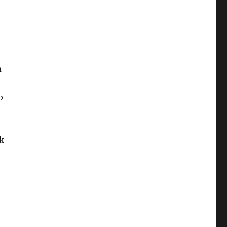
m
b
k