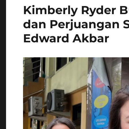
Kimberly Ryder Bu
dan Perjuangan S
Edward Akbar