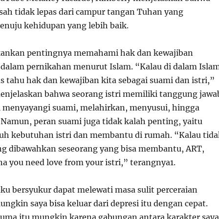
sah tidak lepas dari campur tangan Tuhan yang
uju kehidupan yang lebih baik.
ankan pentingnya memahami hak dan kewajiban
alam pernikahan menurut Islam. “Kalau di dalam Isla
us tahu hak dan kewajiban kita sebagai suami dan istri,”
enjelaskan bahwa seorang istri memiliki tanggung jawa
ri menyayangi suami, melahirkan, menyusui, hingga
Namun, peran suami juga tidak kalah penting, yaitu
uh kebutuhan istri dan membantu di rumah. “Kalau tida
ong dibawahkan seseorang yang bisa membantu, ART,
na you need love from your istri,” terangnya
1
.
u bersyukur dapat melewati masa sulit perceraian
ngkin saya bisa keluar dari depresi itu dengan cepat.
 Cuma itu mungkin karena gabungan antara karakter saya