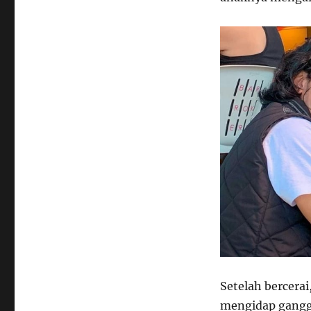
Setelah bercera
mengidap ganggu