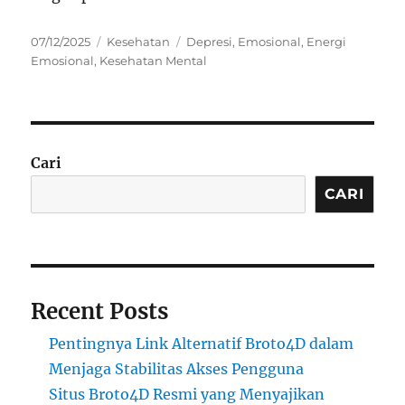
Posted
Categories
Tags
07/12/2025
Kesehatan
Depresi
,
Emosional
,
Energi
on
Emosional
,
Kesehatan Mental
Cari
CARI
Recent Posts
Pentingnya Link Alternatif Broto4D dalam
Menjaga Stabilitas Akses Pengguna
Situs Broto4D Resmi yang Menyajikan