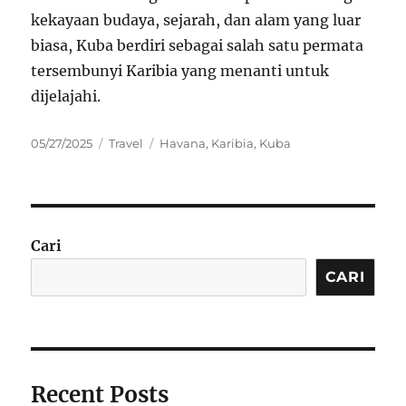
kekayaan budaya, sejarah, dan alam yang luar
biasa, Kuba berdiri sebagai salah satu permata
tersembunyi Karibia yang menanti untuk
dijelajahi.
Posted
Categories
Tags
05/27/2025
Travel
Havana
,
Karibia
,
Kuba
on
Cari
CARI
Recent Posts