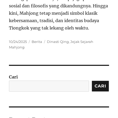
sosial dan filosofis yang dikandungnya. Hingga
kini, Mahjong tetap menjadi simbol klasik
kebersamaan, tradisi, dan identitas budaya
Tiongkok yang tak lekang oleh waktu.
Posted
Categories
Tags
10/24/2025
Berita
Dinasti Qing
,
Jejak Sejarah
on
Mahjong
Cari
CARI