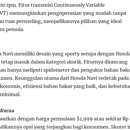
00 rpm. Fitur transmisi Continuously Variable
CVT) memungkinkan pengoperasian yang mudah tanpa
au tuas persneling, menjadikannya pilihan yang ideal
ra pemula.
Navi memiliki desain yang sporty serupa dengan Hond
 tetap masuk dalam kategori skutik. Fiturnya dirancang
an hanya meliputi spidometer dan pengukur bahan bak
rumen. Keunggulan utama dari Honda Navi terletak pada
konomis, efisiensi bahan bakar yang baik, dan kebutuh
 minimal.
 Warna
warkan dengan harga permulaan $1,999 atau sekitar Rp
adikannya opsi yang terjangkau bagi konsumen. Skuter i