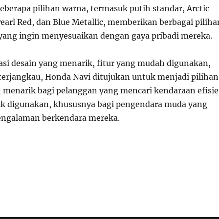
eberapa pilihan warna, termasuk putih standar, Arctic
 Pearl Red, dan Blue Metallic, memberikan berbagai piliha
ang ingin menyesuaikan dengan gaya pribadi mereka.
i desain yang menarik, fitur yang mudah digunakan,
terjangkau, Honda Navi ditujukan untuk menjadi pilihan
n menarik bagi pelanggan yang mencari kendaraan efisi
k digunakan, khususnya bagi pengendara muda yang
engalaman berkendara mereka.