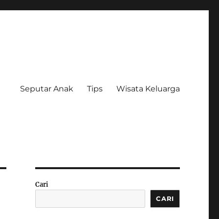
Seputar Anak
Tips
Wisata Keluarga
Cari
CARI