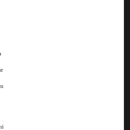
a
ar
an
ni