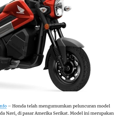
nfo
– Honda telah mengumumkan peluncuran model
da Navi, di pasar Amerika Serikat. Model ini merupakan