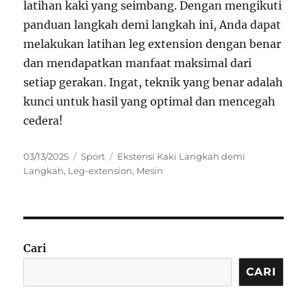
latihan kaki yang seimbang. Dengan mengikuti
panduan langkah demi langkah ini, Anda dapat
melakukan latihan leg extension dengan benar
dan mendapatkan manfaat maksimal dari
setiap gerakan. Ingat, teknik yang benar adalah
kunci untuk hasil yang optimal dan mencegah
cedera!
Posted
Categories
Tags
03/13/2025
Sport
Ekstensi Kaki Langkah demi
on
Langkah
,
Leg-extension
,
Mesin
Cari
CARI