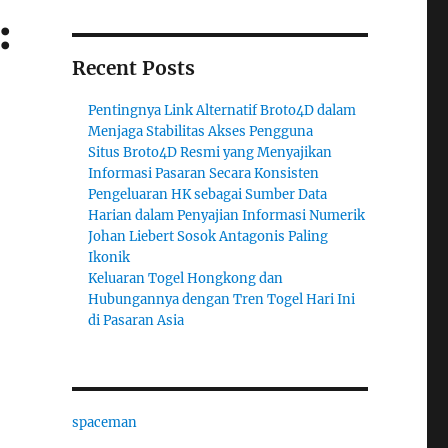
:
Recent Posts
Pentingnya Link Alternatif Broto4D dalam
Menjaga Stabilitas Akses Pengguna
Situs Broto4D Resmi yang Menyajikan
Informasi Pasaran Secara Konsisten
Pengeluaran HK sebagai Sumber Data
Harian dalam Penyajian Informasi Numerik
Johan Liebert Sosok Antagonis Paling
Ikonik
Keluaran Togel Hongkong dan
Hubungannya dengan Tren Togel Hari Ini
di Pasaran Asia
spaceman