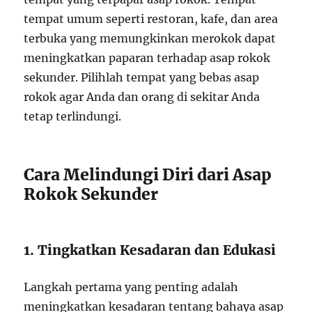
tempat umum seperti restoran, kafe, dan area
terbuka yang memungkinkan merokok dapat
meningkatkan paparan terhadap asap rokok
sekunder. Pilihlah tempat yang bebas asap
rokok agar Anda dan orang di sekitar Anda
tetap terlindungi.
Cara Melindungi Diri dari Asap
Rokok Sekunder
1. Tingkatkan Kesadaran dan Edukasi
Langkah pertama yang penting adalah
meningkatkan kesadaran tentang bahaya asap