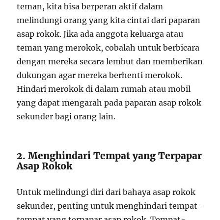
teman, kita bisa berperan aktif dalam
melindungi orang yang kita cintai dari paparan
asap rokok. Jika ada anggota keluarga atau
teman yang merokok, cobalah untuk berbicara
dengan mereka secara lembut dan memberikan
dukungan agar mereka berhenti merokok.
Hindari merokok di dalam rumah atau mobil
yang dapat mengarah pada paparan asap rokok
sekunder bagi orang lain.
2. Menghindari Tempat yang Terpapar
Asap Rokok
Untuk melindungi diri dari bahaya asap rokok
sekunder, penting untuk menghindari tempat-
tempat yang terpapar asap rokok. Tempat-