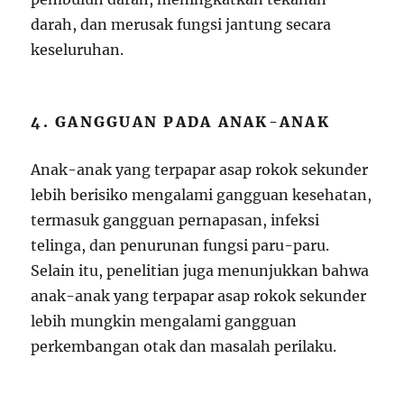
darah, dan merusak fungsi jantung secara
keseluruhan.
4. GANGGUAN PADA ANAK-ANAK
Anak-anak yang terpapar asap rokok sekunder
lebih berisiko mengalami gangguan kesehatan,
termasuk gangguan pernapasan, infeksi
telinga, dan penurunan fungsi paru-paru.
Selain itu, penelitian juga menunjukkan bahwa
anak-anak yang terpapar asap rokok sekunder
lebih mungkin mengalami gangguan
perkembangan otak dan masalah perilaku.