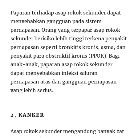
Paparan terhadap asap rokok sekunder dapat
menyebabkan gangguan pada sistem
pernapasan. Orang yang terpapar asap rokok
sekunder berisiko lebih tinggi terkena penyakit
pernapasan seperti bronkitis kronis, asma, dan
penyakit paru obstruktif kronis (PPOK). Bagi
anak-anak, paparan asap rokok sekunder
dapat menyebabkan infeksi saluran
pernapasan atas dan gangguan pernapasan
yang lebih serius.
2. KANKER
Asap rokok sekunder mengandung banyak zat