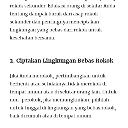
rokok sekunder. Edukasi orang di sekitar Anda
tentang dampak buruk dari asap rokok
sekunder dan pentingnya menciptakan
lingkungan yang bebas dari rokok untuk
kesehatan bersama.
2. Ciptakan Lingkungan Bebas Rokok
Jika Anda merokok, pertimbangkan untuk
berhenti atau setidaknya tidak merokok di
tempat umum atau di sekitar orang lain. Untuk
non-perokok, jika memungkinkan, pilihlah
untuk tinggal di lingkungan yang bebas rokok,
baik di rumah atau di tempat umum.