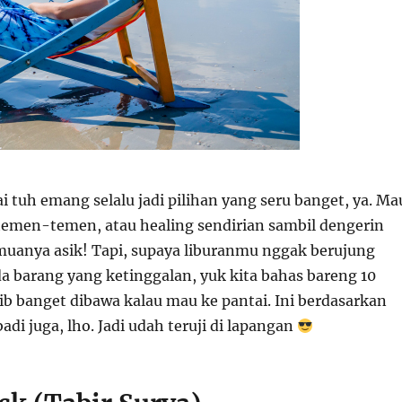
i tuh emang selalu jadi pilihan yang seru banget, ya. Ma
emen-temen, atau healing sendirian sambil dengerin
uanya asik! Tapi, supaya liburanmu nggak berujung
a barang yang ketinggalan, yuk kita bahas bareng 10
ib banget dibawa kalau mau ke pantai. Ini berdasarkan
di juga, lho. Jadi udah teruji di lapangan