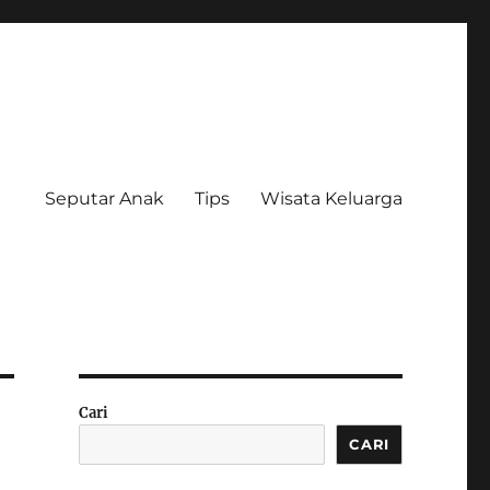
Seputar Anak
Tips
Wisata Keluarga
Cari
CARI