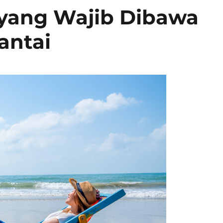
 yang Wajib Dibawa
antai