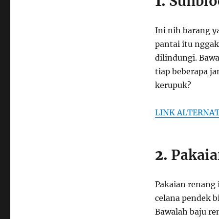
1.
Sunblo
Ini nih barang y
pantai itu nggak
dilindungi. Baw
tiap beberapa j
kerupuk?
LINK ALTERNAT
2.
Pakaia
Pakaian renang 
celana pendek b
Bawalah baju re