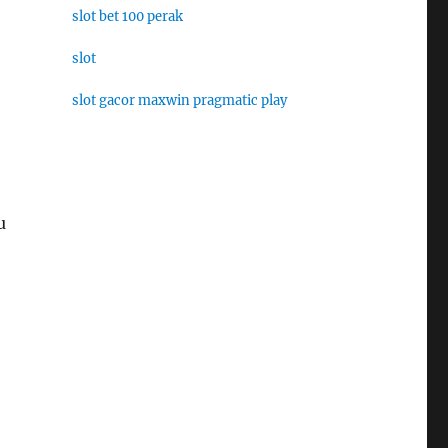
slot bet 100 perak
slot
slot gacor maxwin pragmatic play
u