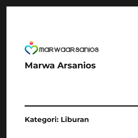
Marwa Arsanios
Kategori:
Liburan