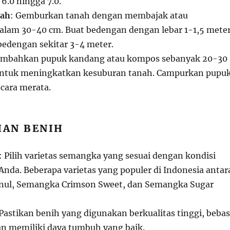
6.0 hingga 7.0.
nah
: Gemburkan tanah dengan membajak atau
lam 30-40 cm. Buat bedengan dengan lebar 1-1,5 mete
bedengan sekitar 3-4 meter.
ambahkan pupuk kandang atau kompos sebanyak 20-30
 untuk meningkatkan kesuburan tanah. Campurkan pupu
cara merata.
HAN BENIH
: Pilih varietas semangka yang sesuai dengan kondisi
Anda. Beberapa varietas yang populer di Indonesia antar
Inul, Semangka Crimson Sweet, dan Semangka Sugar
 Pastikan benih yang digunakan berkualitas tinggi, bebas
dan memiliki daya tumbuh yang baik.