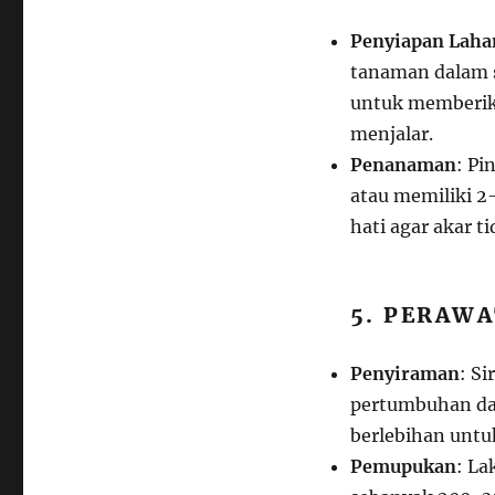
Penyiapan Laha
tanaman dalam s
untuk memberik
menjalar.
Penanaman
: Pi
atau memiliki 2
hati agar akar ti
5. PERAW
Penyiraman
: S
pertumbuhan da
berlebihan unt
Pemupukan
: L