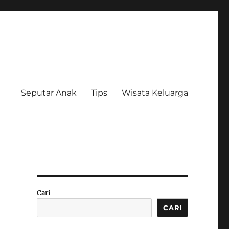
Seputar Anak
Tips
Wisata Keluarga
Cari
CARI