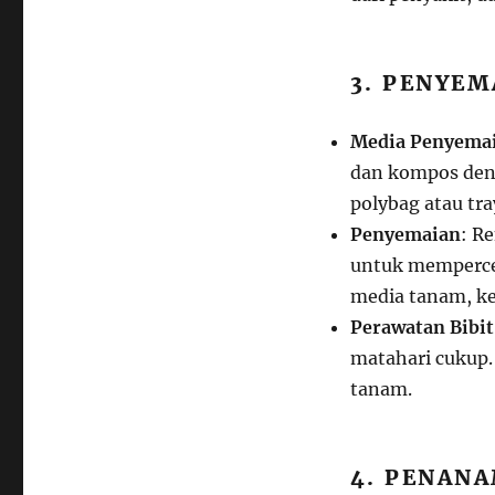
3. PENYEM
Media Penyema
dan kompos den
polybag atau tra
Penyemaian
: R
untuk memperce
media tanam, ke
Perawatan Bibit
matahari cukup.
tanam.
4. PENAN