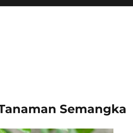
a Tanaman Semangka