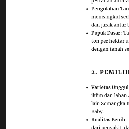
pH tanah antara 
Pengolahan Ta
mencangkul seda
dan jarak antar 
Pupuk Dasar
: T
ton per hektar
dengan tanah se
2. PEMILI
Varietas Unggul
iklim dan lahan 
lain Semangka 
Baby.
Kualitas Benih
:
dari penyakit, 