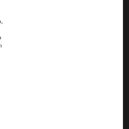
n,
h
n