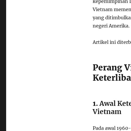
kepemimpinan L
Vietnam memeng
yang ditimbulka
negeri Amerika.
Artikel ini diter
Perang V
Keterlib
1.
Awal Ket
Vietnam
Pada awal 1960-