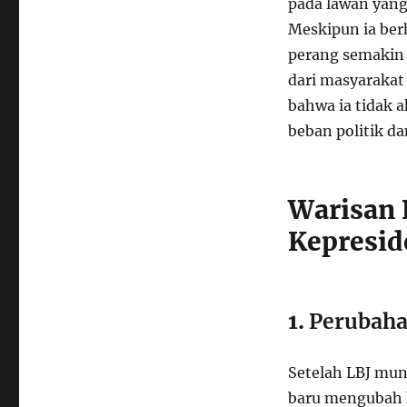
pada lawan yang 
Meskipun ia ber
perang semakin 
dari masyaraka
bahwa ia tidak 
beban politik d
Warisan 
Kepresid
1.
Perubaha
Setelah LBJ mun
baru mengubah k